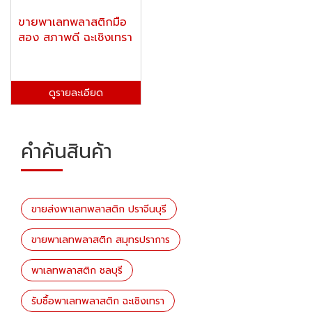
ขายพาเลทพลาสติกมือ
สอง สภาพดี ฉะเชิงเทรา
ดูรายละเอียด
คำค้นสินค้า
ขายส่งพาเลทพลาสติก ปราจีนบุรี
ขายพาเลทพลาสติก สมุทรปราการ
พาเลทพลาสติก ชลบุรี
รับซื้อพาเลทพลาสติก ฉะเชิงเทรา