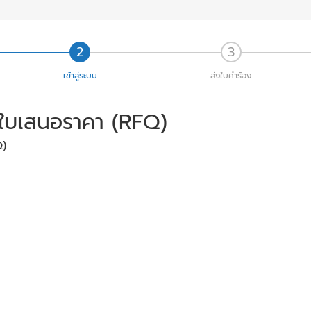
เข้าสู่ระบบ
ส่งใบคำร้อง
อใบเสนอราคา (RFQ)
Q)