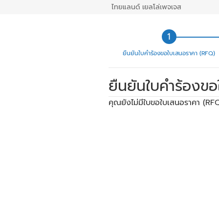
ไทยแลนด์ เยลโล่เพจเจส
ยืนยันใบคำร้องขอใบเสนอราคา (RFQ)
ยืนยันใบคำร้องข
คุณยังไม่มีใบขอใบเสนอราคา (RF